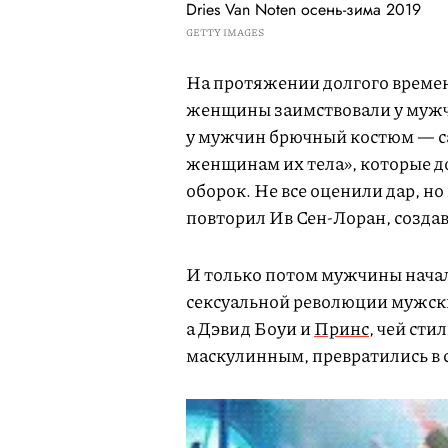
Dries Van Noten осень-зима 2019
GETTY IMAGES
На протяжении долгого времени
женщины заимствовали у мужч
у мужчин брючный костюм — са
женщинам их тела», которые до
оборок. Не все оценили дар, н
повторил Ив Сен-Лоран, созда
И только потом мужчины начал
сексуальной революции мужски
а Дэвид Боуи и
Принс
, чей сти
маскулинным, превратились в 