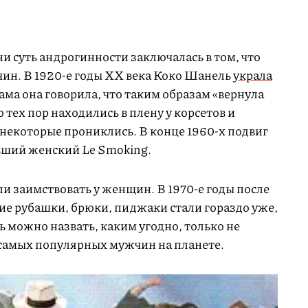
 суть андрогинности заключалась в том, что
ин. В 1920-е годы XX века Коко Шанель
украла
ма она говорила, что таким образам «вернула
 тех пор находились в плену у корсетов и
о некоторые прониклись. В конце 1960-х подвиг
вший женский Le Smoking.
и заимствовать у женщин. В 1970-е годы после
е рубашки, брюки, пиджаки стали гораздо уже,
ль можно назвать, каким угодно, только не
самых популярных мужчин на планете.