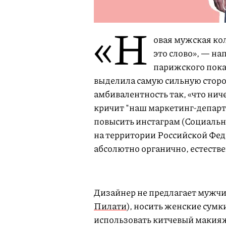
«Н
овая мужская ко
это слово», — н
парижского показ
выделила самую сильную сторо
амбивалентность так, «что ниче
кричит "наш маркетинг-департ
повысить инстаграм (Социальн
на территории Российской Фед
абсолютно органично, естестве
Дизайнер не предлагает мужчи
Пилати
), носить женские сумк
использовать китчевый макияж