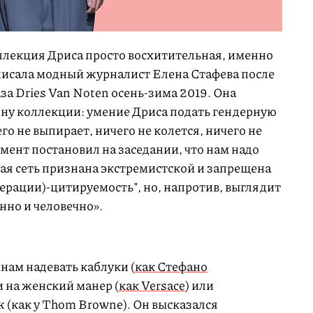
ллекция Дриса просто восхитительная, именно
аписала модный журналист Елена Стафева после
а Dries Van Noten осень-зима 2019. Она
ну коллекции: умение Дриса подать гендерную
го не выпирает, ничего не колется, ничего не
мент постановил на заседании, что нам надо
ая сеть признана экстремистской и запрещена
ерации)-цитируемость", но, напротив, выглядит
нно и человечно».
нам надевать каблуки (
как Стефано
и на женский манер (
как Versace
) или
 (как у Thom Browne). Он высказался