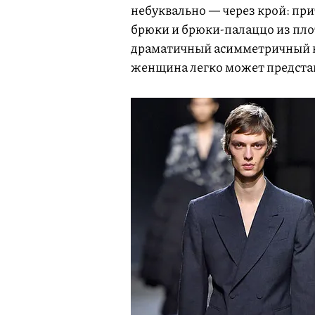
небуквально — через крой: пр
брюки и брюки-палаццо из пло
драматичный асимметричный к
женщина легко может представ