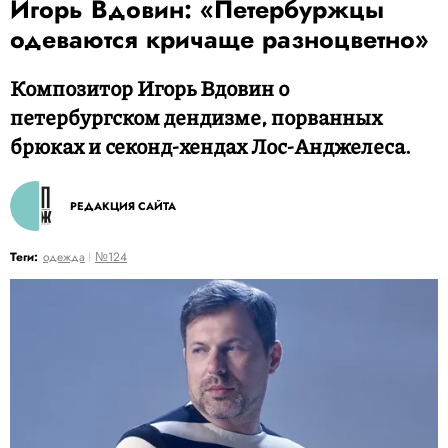
Игорь Вдовин: «Петербуржцы
одеваются кричаще разноцветно»
Композитор Игорь Вдовин о
петербургском дендизме, порванных
брюках и секонд-хендах Лос-Анджелеса.
РЕДАКЦИЯ САЙТА
Теги:
одежда
№124