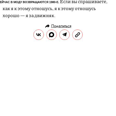
Если вы спрашиваете,
ЕЙЧАС В МОДУ ВОЗВРАЩАЮТСЯ 1980-Е.
как я к этому отношусь, я к этому отношусь
хорошо — я за движняк.
Поделиться
СТИЛЬ ЖИЗНИ
ГАРДЕРОБ
13.07.2016, 17:58
Кристиан Слэйтер готовится к
премьере
Перед выходом второго сезона сериала
«Мистер Робот»
Кристиан Слэйтер
заглянул в студию Правила жизни.
РЕДАКЦИЯ САЙТА