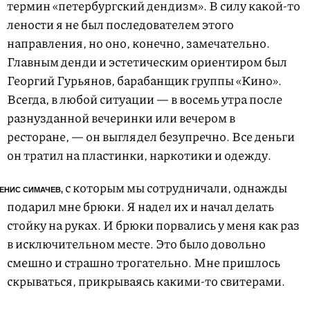
термин «петербургский дендизм». В силу какой-то
лености я не был последователем этого
направления, но оно, конечно, замечательно.
Главным денди и эстетическим ориентиром был
Георгий Гурьянов, барабанщик группы «Кино».
Всегда, в любой ситуации — в восемь утра после
разнузданной вечеринки или вечером в
ресторане, — он выглядел безупречно. Все деньги
он тратил на пластинки, наркотики и одежду.
с которым мы сотрудничали, однажды
ЕНИС СИМАЧЕВ,
подарил мне брюки. Я надел их и начал делать
стойку на руках. И брюки порвались у меня как раз
в исключительном месте. Это было довольно
смешно и страшно трогательно. Мне пришлось
скрываться, прикрываясь какими-то свитерами.