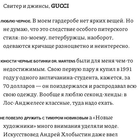
Свитер и джинсы,
GUCCI
В моем гардеробе нет ярких вещей. Но
 ЛЮБЛЮ ЧЕРНОЕ.
не думаю, что это следствие особого питерского
стиля: по-моему, петербуржцы, наоборот,
одеваются кричаще разноцветно и неинтересно.
были для меня чем-то
 ЮНОСТИ ЧЕРНЫЕ БОТИНКИ DR. MARTENS
недостижимым. Свою первую пару я купил в 1991
году у одного англичанина-студента, кажется, за
70 долларов — он поиздержался и распродавал всю
свою одежду. Вообще я люблю секонд-хенды: в
Лос-Анджелесе классные, туда надо ехать.
а «Новые
НЕ ПОВЕЗЛО ДРУЖИТЬ С ТИМУРОМ НОВИКОВЫМ
художники» много внимания уделяли моде.
Искусствовед Андрей Хлобыстин даже ввел