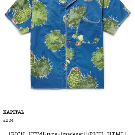
KAPITAL
£204
[RICH_HTML type=imageset]
[/RICH_HTML]