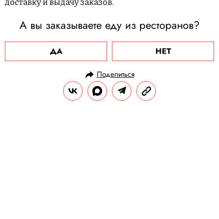
доставку и выдачу заказов.
А вы заказываете еду из ресторанов?
ДА
НЕТ
Поделиться
НОВОСТИ
НОВОСТИ БИЗНЕСА
31.03.2020, 15:57
ОБНОВЛЕНО
15.02.2026, 09:50
Airbnb создал фонд в $250
миллионов для помощи хозяевам
жилья, пострадавшим от отмен
бронирований
Арендодателям выплатят по 25 % от той