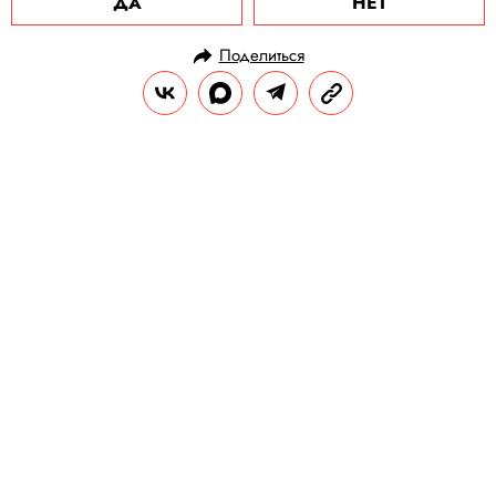
ДА
НЕТ
Поделиться
НОВОСТИ
НОВОСТИ БИЗНЕСА
05.06.2024, 17:53
На Бурдж-Халифе и Останкинской
башне появился логотип Т-Банка
Это часть масштабной рекламной
кампании в честь ребрендинга банка.
РЕДАКЦИЯ «ПРАВИЛ ЖИЗНИ»
Теги:
оаэ
Дубай