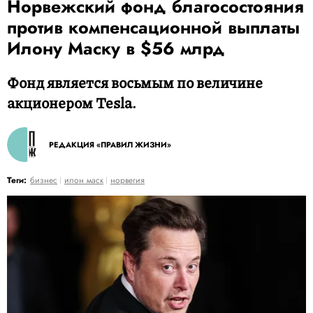
Норвежский фонд благосостояния
против компенсационной выплаты
Илону Маску в $56 млрд
Фонд является восьмым по величине
акционером Tesla.
РЕДАКЦИЯ «ПРАВИЛ ЖИЗНИ»
Теги:
бизнес
илон маск
норвегия