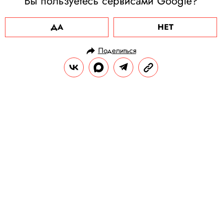
Вы пользуетесь сервисами Google?
ДА
НЕТ
Поделиться
НОВОСТИ
НОВОСТИ БИЗНЕСА
04.09.2024, 18:30
Компания Unilever договорилась о
продаже бизнеса в России
Сделка одобрена российскими властями.
Холдинг, в который входят такие бренды,
как Axe, Domestos и Rexona, работал в РФ с
1991 года.