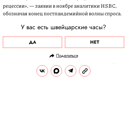
рецессии», — заявии в ноябре аналитики HSBC,
обозначая конец постпандемийной волны спроса.
У вас есть швейцарские часы?
ДА
НЕТ
Поделиться
НОВОСТИ
НОВОСТИ БИЗНЕСА
08.12.2023, 12:00
Исследование: акции компаний
из банковского сектора
пользовались наибольшей
популярностью среди инвесторов