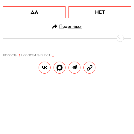
ДА
НЕТ
Поделиться
НОВОСТИ
НОВОСТИ БИЗНЕСА
13.12.2023, 18:30
В Москве временно закрылось
Gucci Cafe Егора Крида, Тимати и
Пинского
В телеграм-каналах появилась
информация, что заведение закрыто
навсегда, но Тимати это опроверг,
рассказав о временном прекращении