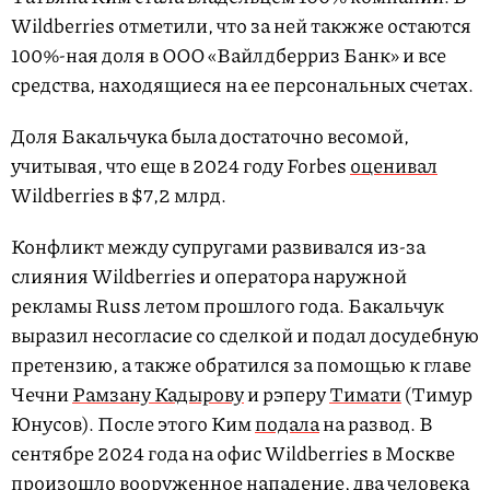
Wildberries отметили, что за ней такжже остаются
100%-ная доля в ООО «Вайлдберриз Банк» и все
средства, находящиеся на ее персональных счетах.
Доля Бакальчука была достаточно весомой,
учитывая, что еще в 2024 году Forbes
оценивал
Wildberries в $7,2 млрд.
Конфликт между супругами развивался из-за
слияния Wildberries и оператора наружной
рекламы Russ летом прошлого года. Бакальчук
выразил несогласие со сделкой и подал досудебную
претензию, а также обратился за помощью к главе
Чечни
Рамзану Кадырову
и рэперу
Тимати
(Тимур
Юнусов). После этого Ким
подала
на развод. В
сентябре 2024 года на офис Wildberries в Москве
произошло
вооруженное нападение, два человека