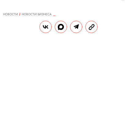
НОВОСТИ
НОВОСТИ БИЗНЕСА
21.12.2023, 10:13
Warner Bros. и Paramount начали
переговоры о слиянии
Главы медиахолдингов обсуждают в том
числе объединение своих стриминг-
сервисов, которое позволило бы
эффективнее конкурировать с Netflix и
Disney+.
РЕДАКЦИЯ «ПРАВИЛ ЖИЗНИ»
Теги:
США
бизнес
netflix
дисней
ендиректор медиахолдинга Warner Bros.