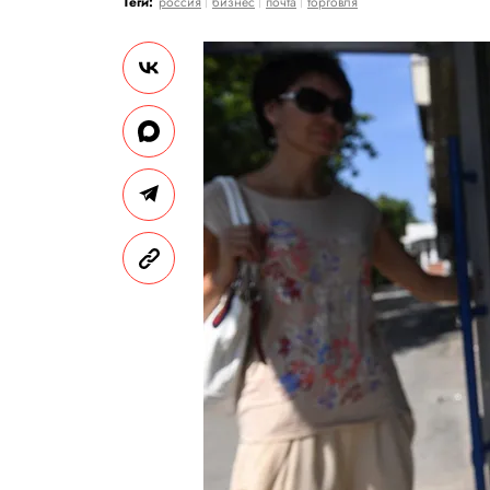
Теги:
россия
бизнес
почта
торговля