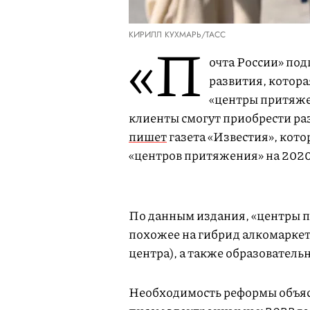
КИРИЛЛ КУХМАРЬ/ТАСС
«П
очта России» по
развития, котор
«центры притяже
клиенты смогут приобрести ра
пишет
газета «Известия», кот
«центров притяжения» на 202
По данным издания, «центры п
похожее на гибрид алкомаркет
центра), а также образовател
Необходимость реформы объяс