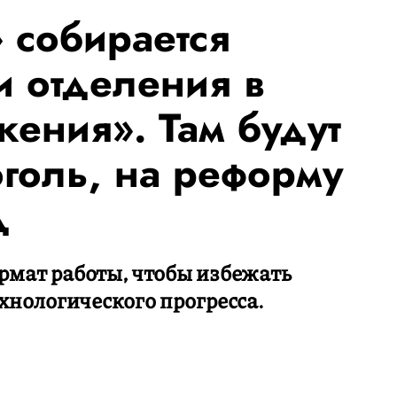
 собирается
и отделения в
жения». Там будут
оголь, на реформу
д
рмат работы, чтобы избежать
хнологического прогресса.