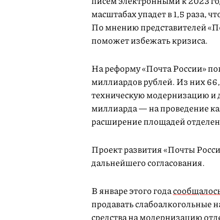
писем электронными к 2023 г
масштабах упадет в 1,5 раза, ч
По мнению представителей «П
поможет избежать кризиса.
На реформу «Почта России» по
миллиардов рублей. Из них 66
техническую модернизацию и д
миллиарда — на проведение ка
расширение площадей отделен
Проект развития «Почты Росс
дальнейшего согласования.
В январе этого года
сообщалос
продавать слабоалкогольные н
средства на модернизацию отд