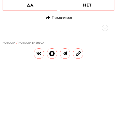
ДА
НЕТ
Поделиться
НОВОСТИ
НОВОСТИ БИЗНЕСА
30.10.2023, 15:00
«Мегафон», «Билайн» и Tele2
отменят плату за раздачу
интернета
МТС же заявил ФАС, что плата за раздачу
интернета не ущемляет интересы
абонентов.
РЕДАКЦИЯ «ПРАВИЛ ЖИЗНИ»