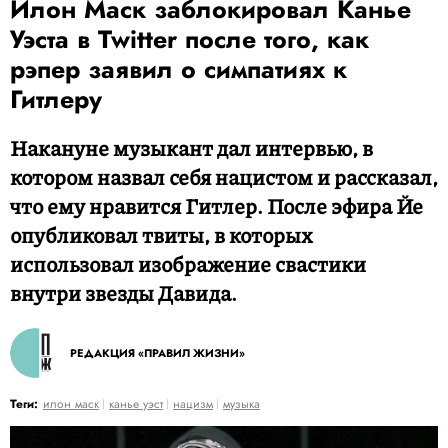
Илон Маск заблокировал Канье
Уэста в Twitter после того, как
рэпер заявил о симпатиях к
Гитлеру
Накануне музыкант дал интервью, в
котором назвал себя нацистом и рассказал,
что ему нравится Гитлер. После эфира Йе
опубликовал твиты, в которых
использовал изображение свастики
внутри звезды Давида.
РЕДАКЦИЯ «ПРАВИЛ ЖИЗНИ»
Теги:
илон маск
канье уэст
нацизм
музыка