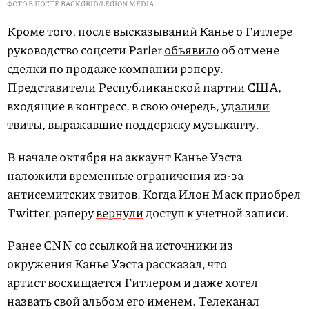
ФОТО В ПОСТЕ BACKGRID/LEGION MEDIA
Кроме того, после высказываний Канье о Гитлере
руководство соцсети Parler
объявило
об отмене
сделки по продаже компании рэперу.
Представители Республиканской партии США,
входящие в конгресс, в свою очередь,
удалили
твиты, выражавшие поддержку музыканту.
В начале октября на аккаунт Канье Уэста
наложили временные ограничения из-за
антисемитских твитов. Когда Илон Маск приобрел
Twitter, рэперу
вернули
доступ к учетной записи.
Ранее CNN со ссылкой на источники из
окружения Канье Уэста рассказал, что
артист восхищается Гитлером и даже хотел
назвать свой альбом его именем. Телеканал