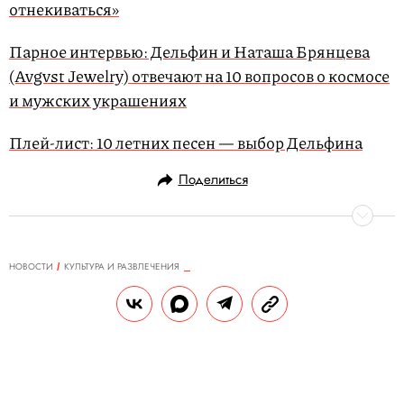
отнекиваться»
Парное интервью: Дельфин и Наташа Брянцева
(Avgvst Jewelry) отвечают на 10 вопросов о космосе
и мужских украшениях
Плей-лист: 10 летних песен — выбор Дельфина
Поделиться
НОВОСТИ
КУЛЬТУРА И РАЗВЛЕЧЕНИЯ
05.11.2019, 13:04
ОБНОВЛЕНО
14.02.2026, 20:35
Писатель Ричард Форд получит
премию Hadada. Пулитцеровский
лауреат известен тем, что плюет в
лицо тем и расстреливает книги