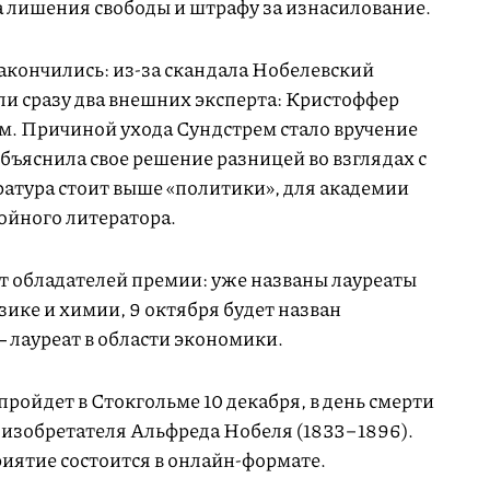
а лишения свободы и штрафу за изнасилование.
акончились: из-за скандала Нобелевский
ли сразу два внешних эксперта: Кристоффер
м. Причиной ухода Сундстрем стало вручение
бъяснила свое решение разницей во взглядах с
ратура стоит выше «политики», для академии
ойного литератора.
т обладателей премии: уже названы лауреаты
ике и химии, 9 октября будет назван
― лауреат в области экономики.
ойдет в Стокгольме 10 декабря, в день смерти
изобретателя Альфреда Нобеля (1833−1896).
иятие состоится в онлайн-формате.