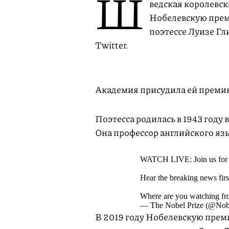
Ш
ведская королевс
Нобелевскую прем
поэтессе Луизе Гл
Twitter.
Академия присудила ей премию
Поэтесса родилась в 1943 году
Она профессор английского яз
WATCH LIVE: Join us for t
Hear the breaking news fir
Where are you watching f
— The Nobel Prize (@Nobe
В 2019 году Нобелевскую прем