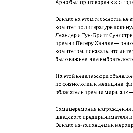
Арно был приговорен к 2,5 год
Однако на этом сложности не з
комитет по литературе покину
Леандер и Гун-Бритт Сундстре
премии Петеру Хандке ― она о
комитетом: показать, что лите
было важнее, чем выбрать дост
На этой неделе жюри объявляе
по физиологии и медицине, физ
обладатель премии мира, а 12 
Сама церемония награждения пр
шведского предпринимателя и 
Однако из-за пандемии меропр