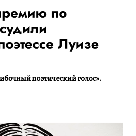
премию по
исудили
поэтессе Луизе
ибочный поэтический голос».