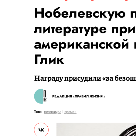
Нобелевскую 
литературе пр
американской 
Глик
Награду присудили «за безош
РЕДАКЦИЯ «ПРАВИЛ ЖИЗНИ»
Теги:
литература
премии