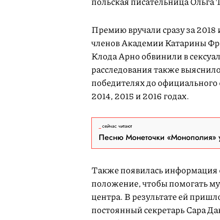
польская писательница Ольга 
Премию вручали сразу за 2018 и
членов Академии Катарины Фро
Клода Арно обвинили в сексуа
расследования также выяснило
победителях до официального о
2014, 2015 и 2016 годах.
сейчас читают
Песню Монеточки «Монополия» у
Также появилась информация о
положение, чтобы помогать му
центра. В результате ей пришл
постоянный секретарь Сара Да