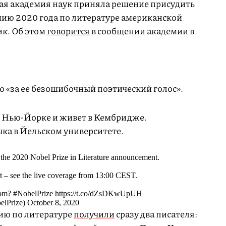
кая академия наук приняла решение присудить
ию 2020 года по литературе американской
ик. Об этом
говорится
в сообщении академии в
 «за ее безошибочный поэтический голос».
 в Нью-Йорке и живет в Кембридже.
ыка в Йельском университете.
he 2020 Nobel Prize in Literature announcement.
st – see the live coverage from 13:00 CEST.
rom?
#NobelPrize
https://t.co/dZsDKwUpUH
lPrize) October 8, 2020
ию по литературе
получили
сразу два писателя: