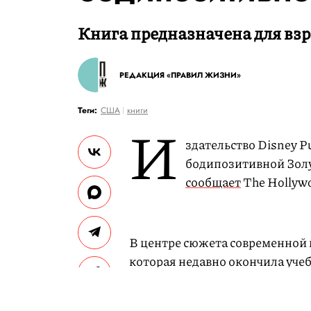
Книга предназначена для взр
РЕДАКЦИЯ «ПРАВИЛ ЖИЗНИ»
Теги:
США
книги
И
здательство Disney Pu
бодипозитивной Золу
сообщает
The Hollywo
В центре сюжета современной 
которая недавно окончила учеб
работает на свою мачеху — ис
свиданиях «Перед полуночью».