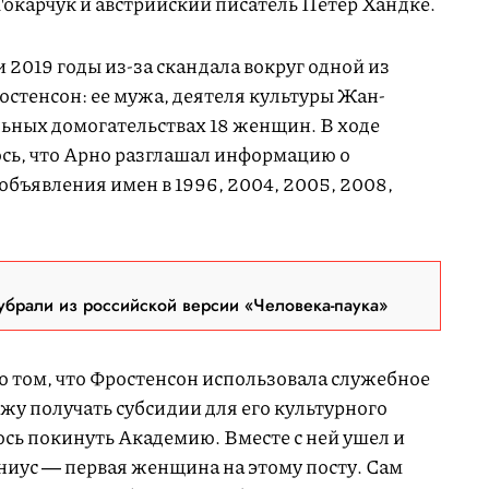
Токарчук и австрийский писатель Петер Хандке.
 2019 годы из-за скандала вокруг одной из
стенсон: ее мужа, деятеля культуры Жан-
льных домогательствах 18 женщин. В ходе
сь, что Арно разглашал информацию о
бъявления имен в 1996, 2004, 2005, 2008,
брали из российской версии «Человека-паука»
 том, что Фростенсон использовала служебное
жу получать субсидии для его культурного
ось покинуть Академию. Вместе с ней ушел и
ниус ― первая женщина на этому посту. Сам