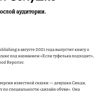
ослой аудитории.
blishing в августе 2021 года выпустит книгу о
шке под названием «Если туфелька подходит»,
od Reporter.
версии известной сказки — девушка Синди,
у по специальности «дизайн обуви». Она
полнительного продюсера реалити-шоу о
 Из-за нехватки участников Синди решает стать