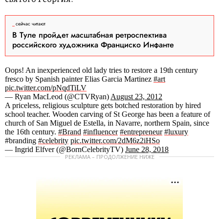
сейчас читают
В Туле пройдет масштабная ретроспектива
российского художника Франциско Инфанте
Oops! An inexperienced old lady tries to restore a 19th century
fresco by Spanish painter Elias Garcia Martinez
#art
pic.twitter.com/pNqdTiLV
— Ryan MacLeod (@CTVRyan)
August 23, 2012
A priceless, religious sculpture gets botched restoration by hired
school teacher. Wooden carving of St George has been a feature of
church of San Miguel de Estella, in Navarre, northern Spain, since
the 16th century.
#Brand
#influencer
#entrepreneur
#luxury
#branding
#celebrity
pic.twitter.com/2dM6z2iHSo
— Ingrid Elfver (@BornCelebrityTV)
June 28, 2018
РЕКЛАМА – ПРОДОЛЖЕНИЕ НИЖЕ