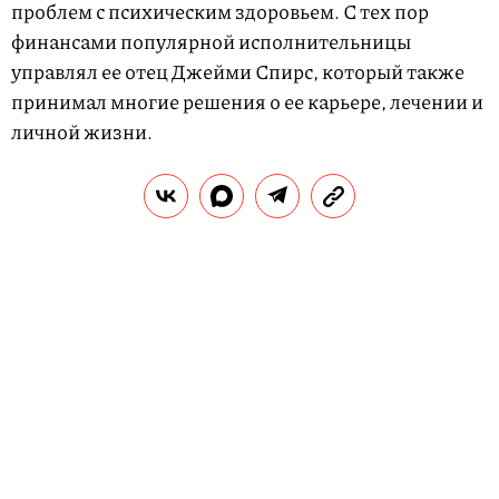
проблем с психическим здоровьем. С тех пор
финансами популярной исполнительницы
управлял ее отец Джейми Спирс, который также
принимал многие решения о ее карьере, лечении и
личной жизни.
На заседании суда адвокат певицы заявлял, что она
боится отца и не намерена выступать на
концертах, пока он принимает за нее решения. По
словам юриста, между Бритни и Джейми нет
прочных рабочих отношений и они уже долгое
время не разговаривали.
Представитель отца исполнительницы утверждал,
что тот всегда действовал исключительно в
интересах дочери. Так, по утверждению адвоката,
Джейми Спирс помог дочери, погрязшей в