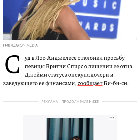
FMB/LEGION MEDIA
С
уд в Лос-Анджелесе отклонил просьбу
певицы Бритни Спирс о лишении ее отца
Джейми статуса опекуна дочери и
заведующего ее финансами,
сообщает
Би-би-си.
РЕКЛАМА – ПРОДОЛЖЕНИЕ НИЖЕ