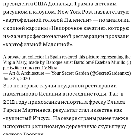
президента США Дональда Трампа, детским
рисунком и клоуном. New York Post
назвал
статую
«картофельной головой Паленсии» — по аналогии
с копией картины «Непорочное зачатие», которую
из-за непрофессиональной реставрации прозвали
«картофельной Мадонной».
A private art collector in Spain restored this picture representing the
Virgin Mary, made by Baroque artist Bartolomé Esteban Murillo (!)
pic.twitter.com/xyeu1VNkra
— Art & Architecture — Your Secret Garden (@SecretGardennxx)
June 25, 2020
Это не первые случаи неудачной реставрации
памятников в Испании в последние годы. Так, в
2012 году прихожанка испортила фреску Элиаса
Гарсии Мартинеса, результат стал известен как
«пушистый Иисус». На севере страны ранее также
испортили религиозную деревянную скульптуру
святого Георгия.