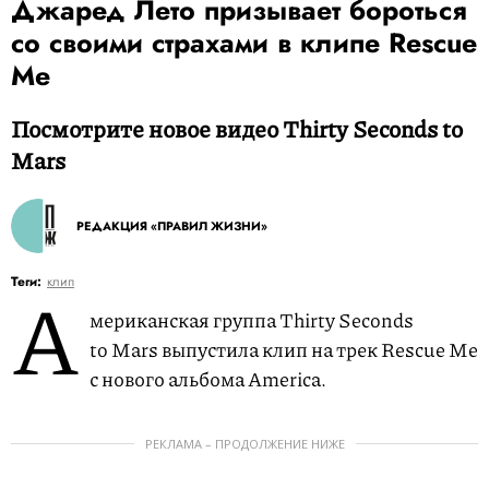
Джаред Лето призывает бороться
со своими страхами в клипе Rescue
Me
Посмотрите новое видео Thirty Seconds to
Mars
РЕДАКЦИЯ «ПРАВИЛ ЖИЗНИ»
А
Теги:
клип
мериканская группа Thirty Seconds
to Mars выпустила клип на трек Rescue Me
с нового альбома America.
РЕКЛАМА – ПРОДОЛЖЕНИЕ НИЖЕ