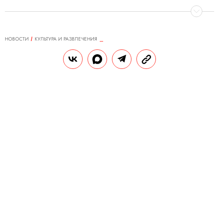
НОВОСТИ
КУЛЬТУРА И РАЗВЛЕЧЕНИЯ
08.06.2018, 08:45
Канье Уэст и Кид Кади
представили новый альбом
РЕДАКЦИЯ «ПРАВИЛ ЖИЗНИ»