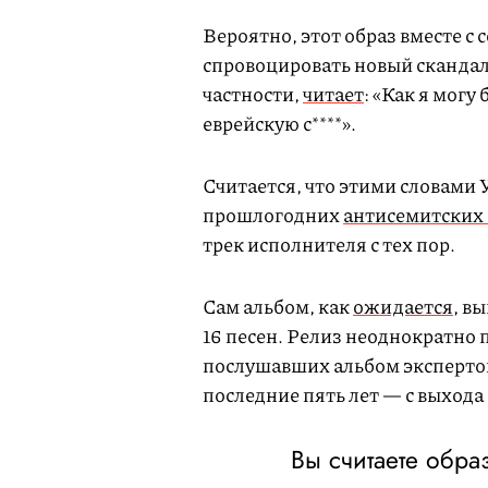
Вероятно, этот образ вместе с
спровоцировать новый скандал с
частности,
читает
: «Как я могу
еврейскую с****».
Считается, что этими словами 
прошлогодних
антисемитских
трек исполнителя с тех пор.
Сам альбом, как
ожидается
, в
16 песен. Релиз неоднократно 
послушавших альбом экспертов
последние пять лет — с выхода 
Вы считаете обра