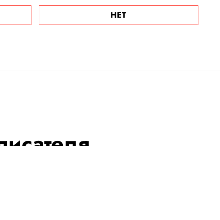
НЕТ
писателя
гбедера
делу об
и