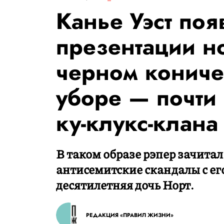
Канье Уэст поя
презентации н
черном кониче
уборе — почти 
ку-клукс-клана
В таком образе рэпер зачитал
антисемитские скандалы с его
десятилетняя дочь Норт.
РЕДАКЦИЯ «ПРАВИЛ ЖИЗНИ»