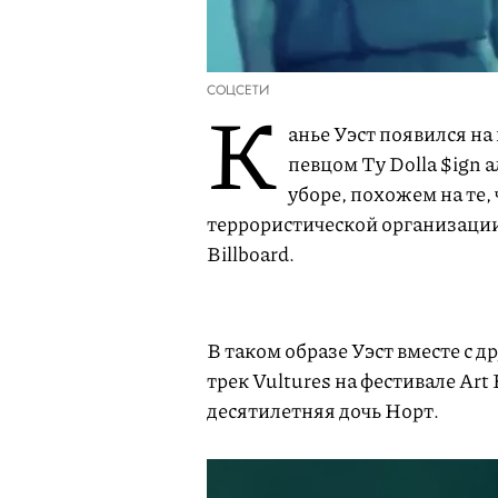
СОЦСЕТИ
К
анье Уэст появился на
певцом Ty Dolla $ign 
уборе, похожем на те,
террористической организации
Billboard.
В таком образе Уэст вместе с
трек Vultures на фестивале Art
десятилетняя дочь Норт.