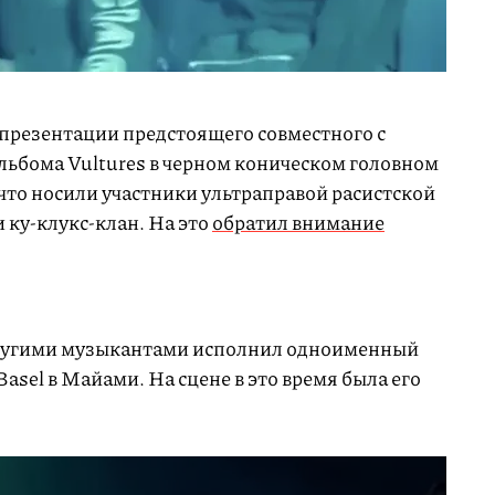
 презентации предстоящего совместного с
альбома Vultures в черном коническом головном
 что носили участники ультраправой расистской
 ку-клукс-клан. На это
обратил внимание
 другими музыкантами исполнил одноименный
 Basel в Майами. На сцене в это время была его