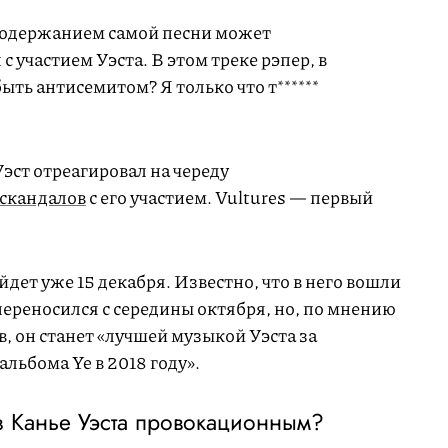
 содержанием самой песни может
 участием Уэста. В этом треке рэпер, в
 быть антисемитом? Я только что т******
Уэст отреагировал на череду
 скандалов
с его участием. Vultures — первый
ыйдет уже 15 декабря. Известно, что в него вошли
переносился с середины октября, но, по мнению
, он станет «лучшей музыкой Уэста за
альбома Ye в 2018 году».
з Канье Уэста провокационным?