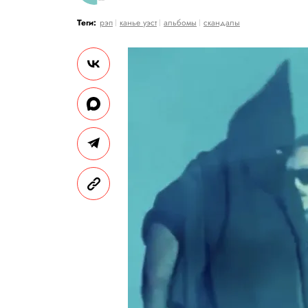
Теги:
рэп
канье уэст
альбомы
скандалы