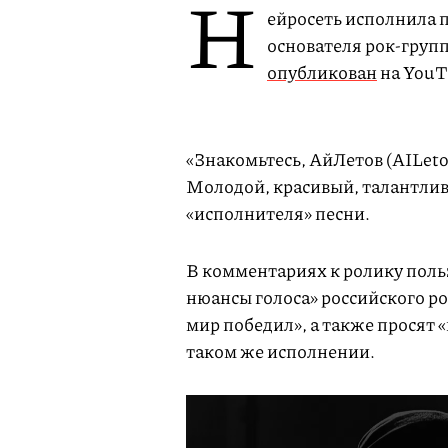
Н
ейросеть исполнила 
основателя рок-груп
опубликован
на YouTu
«Знакомьтесь, АйЛетов (AILet
Молодой, красивый, талантлив
«исполнителя» песни.
В комментариях к ролику польз
нюансы голоса» российского р
мир победил», а также просят «
таком же исполнении.