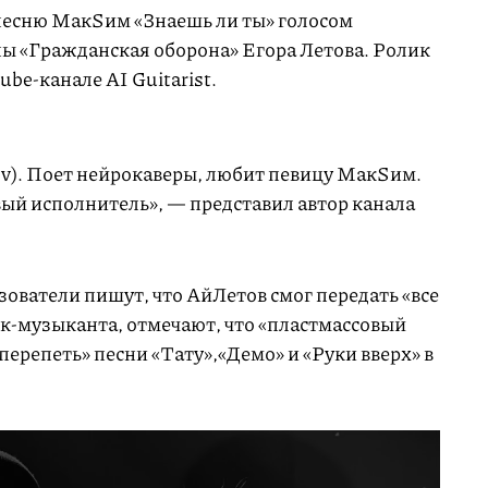
песню МакSим «Знаешь ли ты» голосом
пы «Гражданская оборона» Егора Летова. Ролик
be-канале AI Guitarist.
ov). Поет нейрокаверы, любит певицу МакSим.
ый исполнитель», — представил автор канала
ователи пишут, что АйЛетов смог передать «все
ок-музыканта, отмечают, что «пластмассовый
перепеть» песни «Тату»,«Демо» и «Руки вверх» в