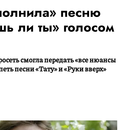
полнила» песню
ь ли ты» голосом
росеть смогла передать «все нюансы
петь песни «Тату» и «Руки вверх»