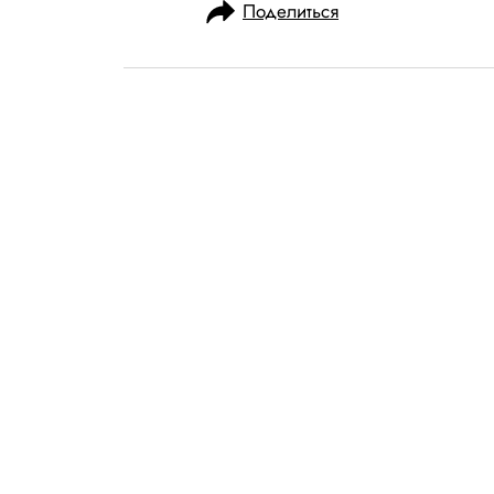
Поделиться
НОВОСТИ
КУЛЬТУРА И РАЗВЛЕЧЕНИЯ
12.07.2023, 14:49
Мемуары Бритн
Woman in Me в
2023 года
В них певица расскажет о пути
также об отношениях с члена