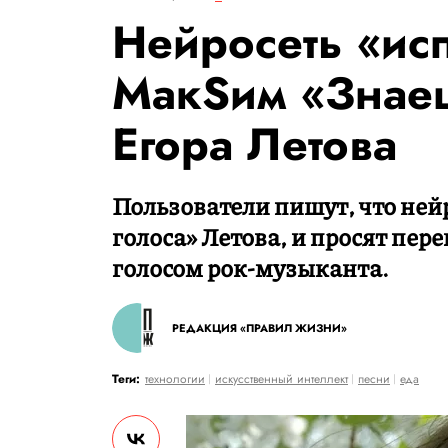
Нейросеть «ис
МaкSим «Знаеш
Егора Летова
Пользователи пишут, что ней
голоса» Летова, и просят пере
голосом рок-музыканта.
РЕДАКЦИЯ «ПРАВИЛ ЖИЗНИ»
Теги:
технологии
искусственный интеллект
песни
еда