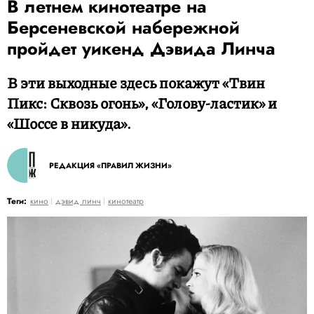
В летнем кинотеатре на
Берсеневской набережной
пройдет уикенд Дэвида Линча
В эти выходные здесь покажут «Твин
Пикс: Сквозь огонь», «Голову-ластик» и
«Шоссе в никуда».
РЕДАКЦИЯ «ПРАВИЛ ЖИЗНИ»
Теги:
кино
дэвид линч
кинотеатр