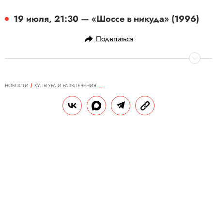
19 июля, 21:30 — «Шоссе в никуда» (1996)
Поделиться
НОВОСТИ
КУЛЬТУРА И РАЗВЛЕЧЕНИЯ
14.07.2025, 13:03
Сидни Суини может стать новой
девушкой Джеймса Бонда
Инсайдеры утверждают, что актриса
занимает первое место в списке
кандидатов на роль.
РЕДАКЦИЯ «ПРАВИЛ ЖИЗНИ»