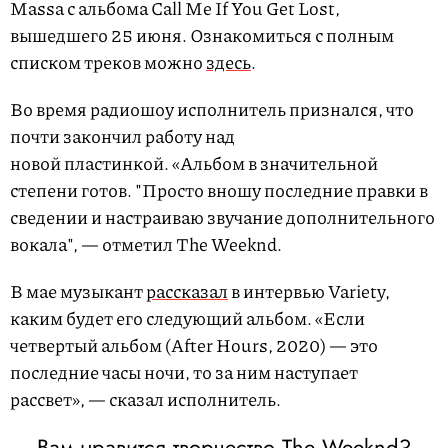
Massa с альбома Call Me If You Get Lost,
вышедшего 25 июня. Ознакомиться с полным
списком треков можно
здесь
.
Во время радиошоу исполнитель признался, что
почти закончил работу над
новой пластинкой. «Альбом в значительной
степени готов. "Просто вношу последние правки в
сведении и настраиваю звучание дополнительного
вокала", — отметил The Weeknd.
В мае музыкант
рассказал
в интервью Variety,
каким будет его следующий альбом. «Если
четвертый альбом (After Hours, 2020) — это
последние часы ночи, то за ним наступает
рассвет», — сказал исполнитель.
Вам нравится творчество The Weeknd?