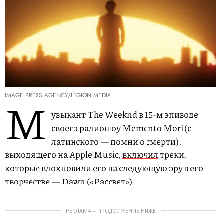
IMAGE PRESS AGENCY/LEGION MEDIA
М
узыкант The Weeknd в 15-м эпизоде
своего радиошоу Memento Mori (с
латинского — помни о смерти),
выходящего на Apple Music,
включил
треки,
которые вдохновили его на следующую эру в его
творчестве — Dawn («Рассвет»).
РЕКЛАМА – ПРОДОЛЖЕНИЕ НИЖЕ