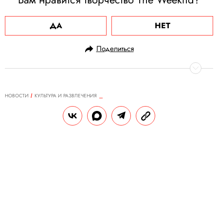
ДА
НЕТ
Поделиться
НОВОСТИ
КУЛЬТУРА И РАЗВЛЕЧЕНИЯ
13.08.2021, 17:27
Дроп Yeezy, который вы не
ждали: послушайте первый хип-
хоп-трек Киркорова
Поп-певец, видимо, не дождался альбома
Канье Уэста (как и мы).
РЕДАКЦИЯ «ПРАВИЛ ЖИЗНИ»