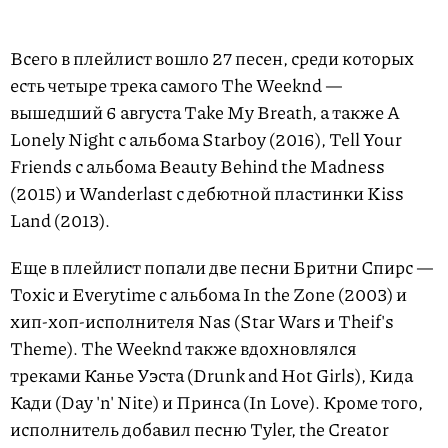
Всего в плейлист вошло 27 песен, среди которых
есть четыре трека самого The Weeknd —
вышедший 6 августа Take My Breath, а также A
Lonely Night с альбома Starboy (2016), Tell Your
Friends с альбома Beauty Behind the Madness
(2015) и Wanderlast с дебютной пластинки Kiss
Land (2013).
Еще в плейлист попали две песни Бритни Спирс —
Toxic и Everytime c альбома In the Zone (2003) и
хип-хоп-исполнителя Nas (Star Wars и Theif's
Theme). The Weeknd также вдохновлялся
треками Канье Уэста (Drunk and Hot Girls), Кида
Кади (Day 'n' Nite) и Принса (In Love). Кроме того,
исполнитель добавил песню Tyler, the Creator