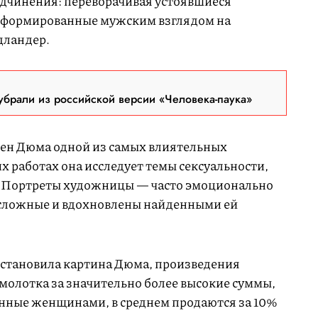
одчинения: переворачивая устоявшиеся
 сформированные мужским взглядом на
дландер.
брали из российской версии «Человека-паука»
рлен Дюма одной из самых влиятельных
 работах она исследует темы сексуальности,
ла. Портреты художницы — часто эмоционально
сложные и вдохновлены найденными ей
установила картина Дюма, произведения
молотка за значительно более высокие суммы,
нные женщинами, в среднем продаются за 10%