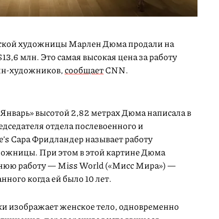
кой художницы Марлен Дюма продали на
 $13,6 млн. Это самая высокая цена за работу
н-художников,
сообщает
CNN.
Январь» высотой 2,82 метрах Дюма написала в
едседателя отдела послевоенного и
ie’s Сара Фридландер называет работу
ожницы. При этом в этой картине Дюма
нюю работу — Miss World («Мисс Мира») —
нного когда ей было 10 лет.
ки изображает женское тело, одновременно