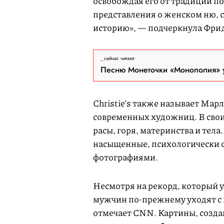
освобождая его от традиции п
представления о женском ню,
историю», — подчеркнула Фри
сейчас читают
Песню Монеточки «Монополия» у
Christie’s также называет Ма
современных художниц. В своих
расы, горя, материнства и те
насыщенные, психологически 
фотографиями.
Несмотря на рекорд, который 
мужчин по-прежнему уходят с 
отмечает CNN. Картины, созда