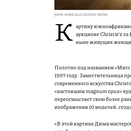
JOHN ANGELILLO/LEGION MEDIA
К
артину южноафриканс
аукционе Christie’s за
ныне живущих женщи
Полотно под названием «Мисс 
1997 году. Заместительница пр
современного искусства Christ
«настоящим magnum opus» худ
переосмысляет свою более ран
изображения 10 моделей, созда
«В этой картине Дюма мастерс