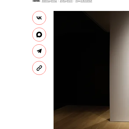
Теги:
женщины
аукцион
художники