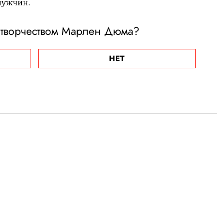
мужчин.
 творчеством Марлен Дюма?
НЕТ
новинки
na, The Weeknd &