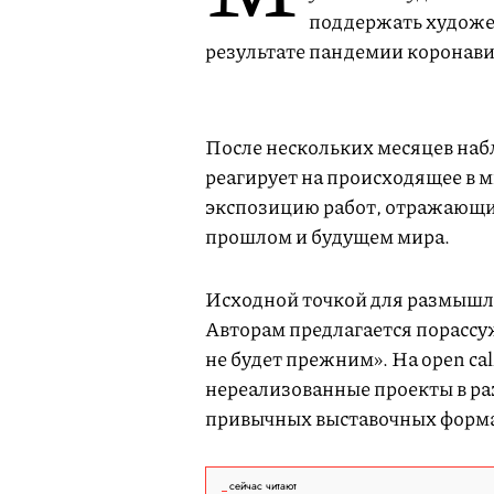
поддержать художес
результате пандемии коронави
После нескольких месяцев наб
реагирует на происходящее в 
экспозицию работ, отражающи
прошлом и будущем мира.
Исходной точкой для размышле
Авторам предлагается порассуж
не будет прежним». На open ca
нереализованные проекты в раз
привычных выставочных форма
сейчас читают