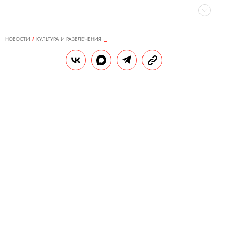
НОВОСТИ
КУЛЬТУРА И РАЗВЛЕЧЕНИЯ
18.08.2022, 11:47
Анджелина Джоли заявила ФБР,
что во время ссоры с Брэдом
Питтом в 2016 году он толкнул ее
в стену и схватил за голову
По словам актрисы, их дети были
напуганы поведением отца, а она
чувствовала себя заложницей.
РЕДАКЦИЯ «ПРАВИЛ ЖИЗНИ»
Теги:
брэд питт
домашнее насилие
анджелина джоли
дети