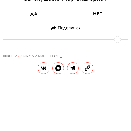
ДА
НЕТ
Поделиться
НОВОСТИ
КУЛЬТУРА И РАЗВЛЕЧЕНИЯ
19.11.2021, 15:20
«Куча материала будет выходить в
следующем году». Оксимирон
выпустил бэкстейдж съемок
последних клипов
По словам рэпера, он долгое время «не мог
писать», но потом «прорвало» и теперь он
«едва успевает записывать».