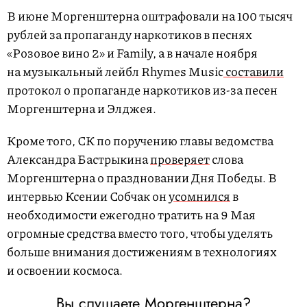
В июне Моргенштерна оштрафовали на 100 тысяч
рублей за пропаганду наркотиков в песнях
«Розовое вино 2» и Family, а в начале ноября
на музыкальный лейбл Rhymes Music
составили
протокол о пропаганде наркотиков из-за песен
Моргенштерна и Элджея.
Кроме того, СК по поручению главы ведомства
Александра Бастрыкина
проверяет
слова
Моргенштерна о праздновании Дня Победы. В
интервью Ксении Собчак он
усомнился
в
необходимости ежегодно тратить на 9 Мая
огромные средства вместо того, чтобы уделять
больше внимания достижениям в технологиях
и освоении космоса.
Вы слушаете Моргенштерна?