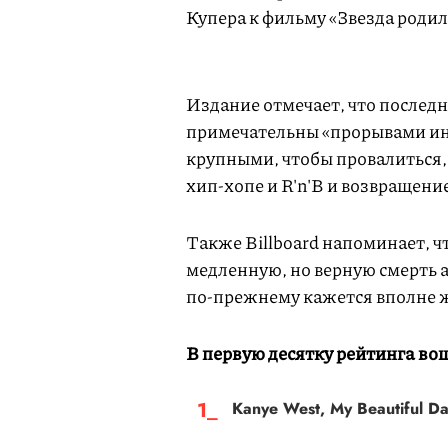
Купера к фильму «Звезда родил
Издание отмечает, что последн
примечательны «прорывами ин
крупными, чтобы провалиться
хип-хопе и R'n'B и возвращени
Также Billboard напоминает, ч
медленную, но верную смерть а
по-прежнему кажется вполне 
В первую десятку рейтинга во
Kanye West, My Beautiful Da