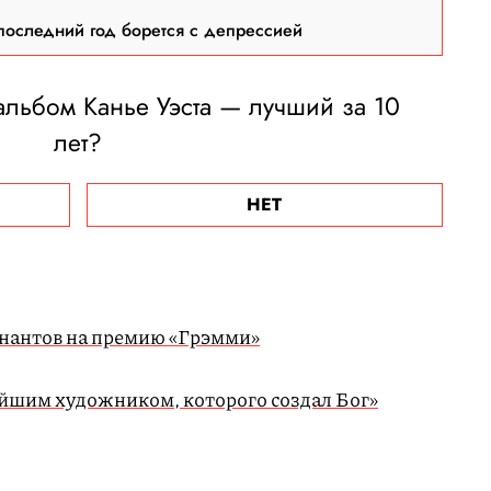
последний год борется с депрессией
альбом Канье Уэста — лучший за 10
лет?
НЕТ
нантов на премию «Грэмми»
чайшим художником, которого создал Бог»