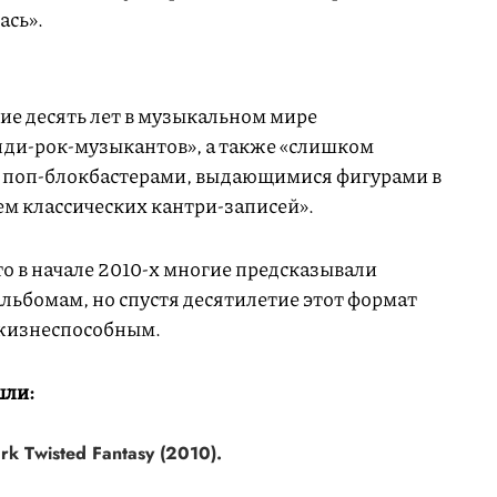
ась».
ие десять лет в музыкальном мире
ди-рок-музыкантов», а также «слишком
, поп-блокбастерами, выдающимися фигурами в
ем классических кантри-записей».
то в начале 2010-х многие предсказывали
льбомам, но спустя десятилетие этот формат
жизнеспособным.
шли:
rk Twisted Fantasy (2010).