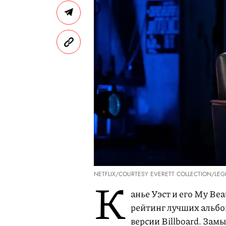
NETFLIX/COURTESY EVERETT COLLECTION/LEG
К
анье Уэст и его My Bea
рейтинг лучших альбо
версии Billboard. Зам