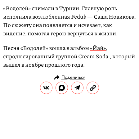
«Водолей» снимали в Турции. Главную роль
исполнила возлюбленная Feduk — Саша Новикова.
По сюжету она появляется и исчезает, как
видение, помогая герою вернуться к жизни.
Песня «Водолей» вошла в альбом
«Йай»
,
спродюсированный группой Cream Soda., который
вышел в ноябре прошлого года.
Поделиться
НОВОСТИ
КУЛЬТУРА И РАЗВЛЕЧЕНИЯ
22.04.2021, 10:51
ОБНОВЛЕНО
15.02.2026, 11:51
Семилетний британец убедил
маму отреставрировать картину.