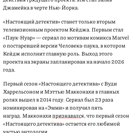
Джамейка в черте Нью-Йорка.
«Настоящий детектив» станет только вторым
телевизионным проектом Кейджа. Первым стал
«Паук-Нуар» — сериал по мотивам комикса Marvel
о постаревшей версии Человека-паука, в котором
Кейдж исполнит главную роль. Выход этого
проекта на экраны запланирован на начало 2026
года.
Первый сезон «Настоящего детектива» с Вуди
Харрельсоном и Мэттью Макконахи в главных
ролях вышел в 2014 году. Сериал был 23 раза
номинирован на «Эмми» и получил пять
наград. Макконахи
признавалс
я, что первый сезон
«Настоящего детектива» остается его любимой
частью антологии.