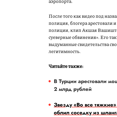
аэропорта.
После того как видео под наз
полиция, блогера арестовали и
полиции, клип Акшая Вашишта
суеверные обвинения». Его так
выдуманные свидетельства сво
легитимность.
Читайте также:
В Турции арестовали мо
2 млрд рублей
Звезду «Во все тяжкие» 
облил соседку из шланг