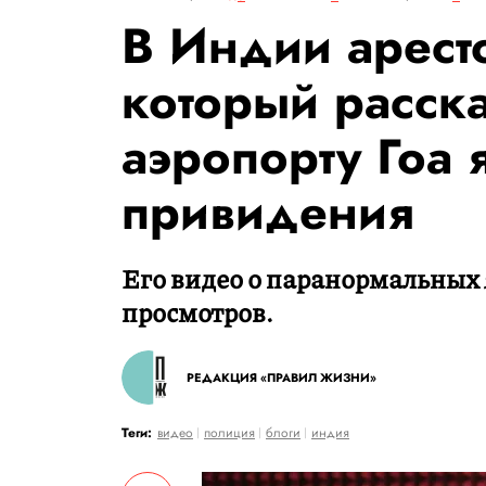
В Индии арест
который расска
аэропорту Гоа 
привидения
Его видео о паранормальных 
просмотров.
РЕДАКЦИЯ «ПРАВИЛ ЖИЗНИ»
Теги:
видео
полиция
блоги
индия