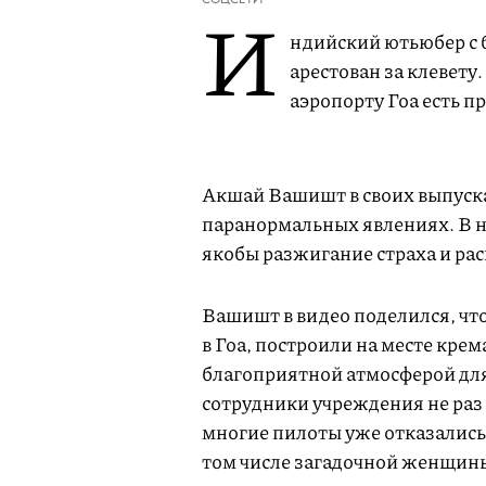
И
ндийский ютьюбер с 
арестован за клевету
аэропорту Гоа есть п
Акшай Вашишт в своих выпуска
паранормальных явлениях. В н
якобы разжигание страха и ра
Вашишт в видео поделился, ч
в Гоа, построили на месте кре
благоприятной атмосферой для
сотрудники учреждения не раз
многие пилоты уже отказались
том числе загадочной женщины