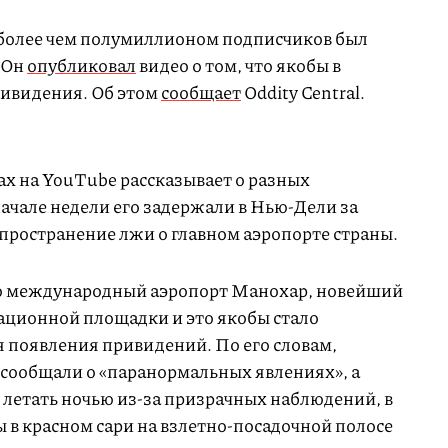
более чем полумиллионом подписчиков был
. Он
опубликовал
видео о том, что якобы в
ривидения. Об этом
сообщает
Oddity Central.
х на YouTube рассказывает о разных
ачале недели его задержали в Нью-Дели за
спространение лжи о главном аэропорте страны.
то международный аэропорт Манохар, новейший
мационной площадки и это якобы стало
 появления привидений. По его словам,
 сообщали о «паранормальных явлениях», а
 летать ночью из-за призрачных наблюдений, в
 в красном сари на взлетно-посадочной полосе