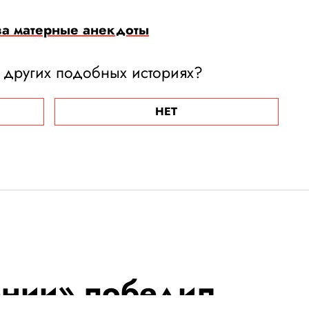
за матерные анекдоты
 других подобных историях?
НЕТ
ении» победил