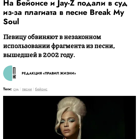
На Бейонсе и Jay-Z подали в суд
из-за плагиата в песне Break My
Soul
Певицу обвиняют в незаконном
использовании фрагмента из песни,
вышедшей в 2002 году.
РЕДАКЦИЯ «ПРАВИЛ ЖИЗНИ»
Теги:
суд
песни
бейонс