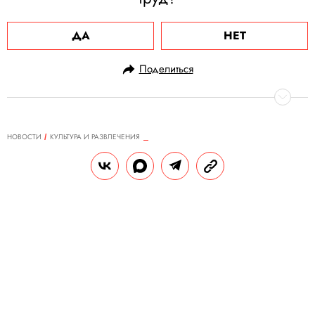
ДА
НЕТ
Поделиться
НОВОСТИ
КУЛЬТУРА И РАЗВЛЕЧЕНИЯ
23.05.2024, 14:00
Суд приостановил продажу
знаменитого поместья Грейсленд,
принадлежавшего Элвису
Пресли. Его внучка утверждает,
что на аукцион дом выставили
мошенники
В иске Райли Кио говорится, что