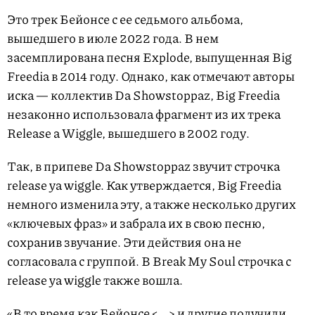
Это трек Бейонсе с ее седьмого альбома,
вышедшего в июле 2022 года. В нем
засемплирована песня Explode, выпущенная Big
Freedia в 2014 году. Однако, как отмечают авторы
иска — коллектив Da Showstoppaz, Big Freedia
незаконно использовала фрагмент из их трека
Release a Wiggle, вышедшего в 2002 году.
Так, в припеве Da Showstoppaz звучит строчка
release ya wiggle. Как утверждается, Big Freedia
немного изменила эту, а также несколько других
«ключевых фраз» и забрала их в свою песню,
сохранив звучание. Эти действия она не
согласовала с группой. В Break My Soul строчка с
release ya wiggle также вошла.
«В то время как Бейонсе <...> и другие получили