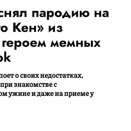
снял пародию на
о Кен» из
л героем мемных
ok
оет о своих недостатках,
 при знакомстве с
м ужине и даже на приеме у