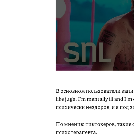
В основном пользователи записы
like jugs, I’m mentally ill and I
психически нездоров, и я под
По мнению тиктокеров, такие с
психотерапевта.