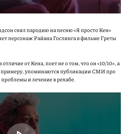
сон снял пародию на песню «Я просто Кен»
няет персонаж Райана Гослинга в фильме Греты
тличие от Кена, поет не о том, что он «10/10», а
 К примеру, упоминаются публикации СМИ про
проблемы и лечение в рехабе.