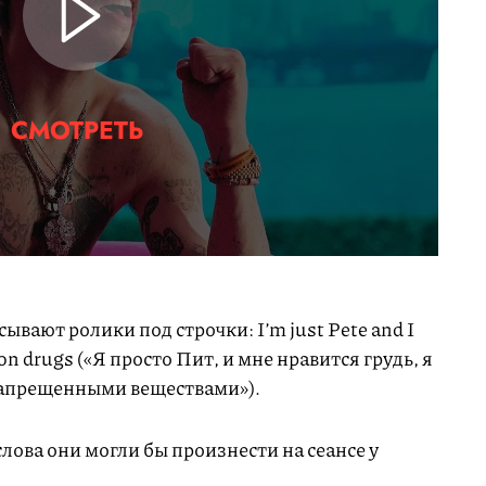
СМОТРЕТЬ
вают ролики под строчки: I’m just Pete and I
’m on drugs («Я просто Пит, и мне нравится грудь, я
 запрещенными веществами»).
лова они могли бы произнести на сеансе у