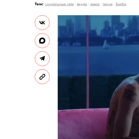
Теги:
социальные сети
видео
юмор
песни
Барби