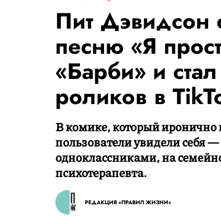
Пит Дэвидсон 
песню «Я прост
«Барби» и ста
роликов в TikT
В комике, который иронично п
пользователи увидели себя —
одноклассниками, на семейно
психотерапевта.
РЕДАКЦИЯ «ПРАВИЛ ЖИЗНИ»