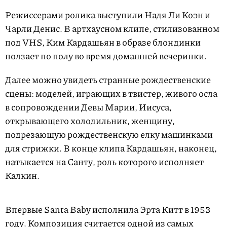
Режиссерами ролика выступили Надя Ли Коэн и
Чарли Денис. В артхаусном клипе, стилизованном
под VHS, Ким Кардашьян в образе блондинки
ползает по полу во время домашней вечеринки.
Далее можно увидеть странные рождественские
сцены: моделей, играющих в твистер, живого осла
в сопровождении Девы Марии, Иисуса,
открывающего холодильник, женщину,
подрезающую рождественскую елку машинками
для стрижки. В конце клипа Кардашьян, наконец,
натыкается на Санту, роль которого исполняет
Калкин.
L
U
o
n
V
a
m
i
d
u
d
Впервые Santa Baby исполнила Эрта Китт в 1953
e
t
e
d
e
o
:
году. Композиция считается одной из самых
P
0
l