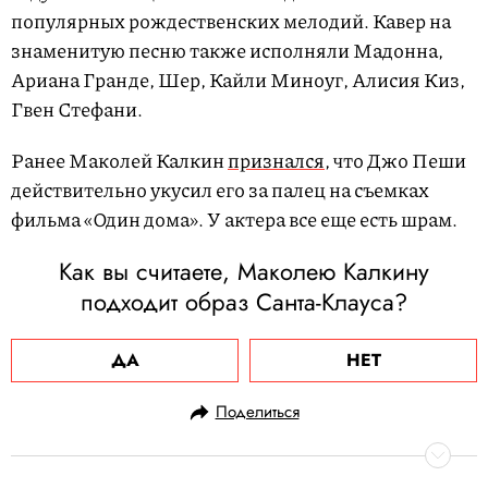
.
a
0
популярных рождественских мелодий. Кавер на
y
0
e
%
r
знаменитую песню также исполняли Мадонна,
i
s
Ариана Гранде, Шер, Кайли Миноуг, Алисия Киз,
l
o
a
Гвен Стефани.
d
i
n
g
.
Ранее Маколей Калкин
признался
, что Джо Пеши
действительно укусил его за палец на съемках
фильма «Один дома». У актера все еще есть шрам.
Как вы считаете, Маколею Калкину
подходит образ Санта-Клауса?
ДА
НЕТ
Поделиться