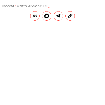
НОВОСТИ
КУЛЬТУРА И РАЗВЛЕЧЕНИЯ
24.12.2024, 10:03
Тейлор Свифт подарила
тяжелобольной фанатке наряд
почти за полмиллиона долларов.
У самой певицы есть такой же
костюм
Исполнительница сделала сюрприз для
пациентки детской больницы в Канзас-
Сити.
РЕДАКЦИЯ «ПРАВИЛ ЖИЗНИ»
Теги:
США
музыканты
Тейлор Свифт
подарок