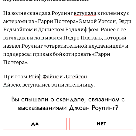
На волне скандала Роулинг
вступала
в полемику с
актерами из «Гарри Поттера» Эммой Уотсон, Эдди
Редмэйном и Дэниелом Рэдклиффом. Ранее о ее
взглядах
высказывался
Педро Паскаль, который
назвал Роулинг «отвратительной неудачницей» и
поддержал призыв бойкотировать «Гарри
Поттера».
При этом
Рэйф Файнс
и
Джейсон
Айзекс
вступались за писательницу.
Вы слышали о скандале, связанном с
высказываниями Джоан Роулинг?
ДА
НЕТ