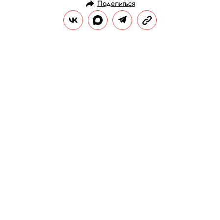
Поделиться
НОВОСТИ
КУЛЬТУРА И РАЗВЛЕЧЕНИЯ
26.09.2025, 10:19
В Москве открылась выставка
современного искусства «Форма
присутствия», исследующая
понятие дома
На ней собраны работы нескольких
авторов в рамках коллаборации с
московским девелопером FORMA.
РЕДАКЦИЯ «ПРАВИЛ ЖИЗНИ»