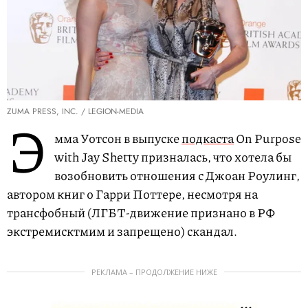
ZUMA PRESS, INC. / LEGION-MEDIA
Э
мма Уотсон в выпуске
подкаста
On Purpose
with Jay Shetty призналась, что хотела бы
возобновить отношения с Джоан Роулинг,
автором книг о Гарри Поттере, несмотря на
трансфобный (ЛГБТ-движение признано в РФ
экстремисктмим и запрещено) скандал.
РЕКЛАМА – ПРОДОЛЖЕНИЕ НИЖЕ