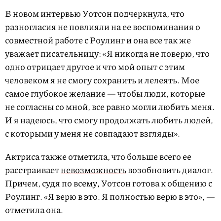
В новом интервью Уотсон подчеркнула, что
разногласия не повлияли на ее воспоминания о
совместной работе с Роулинг и она все так же
уважает писательницу: «Я никогда не поверю, что
одно отрицает другое и что мой опыт с этим
человеком я не смогу сохранить и лелеять. Мое
самое глубокое желание — чтобы люди, которые
не согласны со мной, все равно могли любить меня.
И я надеюсь, что смогу продолжать любить людей,
с которыми у меня не совпадают взгляды».
Актриса также отметила, что больше всего ее
расстраивает
невозможность
возобновить диалог.
Причем, судя по всему, Уотсон готова к общению с
Роулинг. «Я верю в это. Я полностью верю в это», —
отметила она.