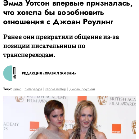
Эмма Уотсон впервые призналась,
что хотела бы возобновить
отношения с Джоан Роулинг
Ранее они прекратили общение из-за
позиции писательницы по
транспереходам.
РЕДАКЦИЯ «ПРАВИЛ ЖИЗНИ»
Теги:
кино
литература
гарри поттер
джоан роулинг