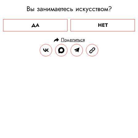
Вы занимаетесь искусством?
ДА
НЕТ
Поделиться
НОВОСТИ
КУЛЬТУРА И РАЗВЛЕЧЕНИЯ
26.11.2021, 09:39
Киоск по продаже кассет, комикс
и фигурки Сергея Жукова: «Руки
вверх!» выпустили коллекцию NFT
к 25-летию группы
А за 20 миллионов рублей можно
приобрести токен, позволяющий