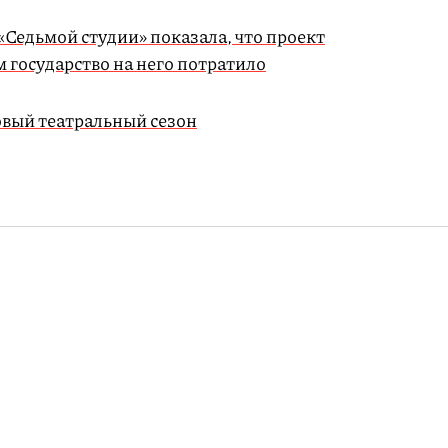
«Седьмой студии» показала, что проект
 государство на него потратило
овый театральный сезон
мериканского дня
е одну кошку