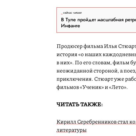
сейчас читают
В Туле пройдет масштабная ретр
Инфанте
Продюсер фильма Илья Стюарт 
история «о наших каждодневных
в них». По его словам, фильм б
неожиданной стороной, а поезд
приключения. Стюарт уже рабо
фильмов «Ученик» и «Лето».
ЧИТАТЬ ТАКЖЕ:
Кирилл Серебренников стал ко
литературы