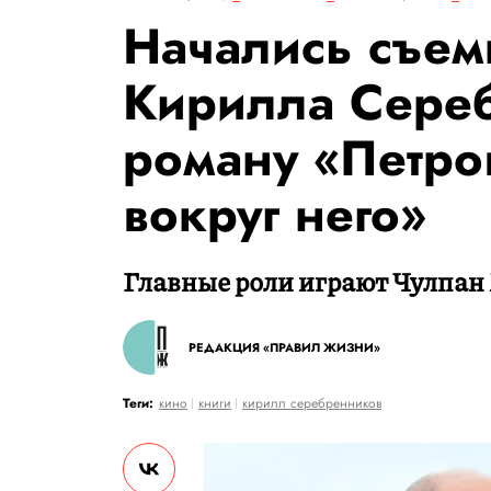
Начались съем
Кирилла Сере
роману «Петро
вокруг него»
Главные роли играют Чулпан 
РЕДАКЦИЯ «ПРАВИЛ ЖИЗНИ»
Теги:
кино
книги
кирилл серебренников