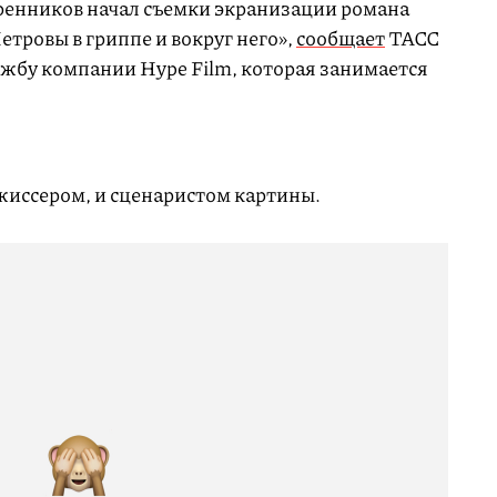
ренников начал съемки экранизации романа
тровы в гриппе и вокруг него»,
сообщает
ТАСС
лужбу компании Hype Film, которая занимается
жиссером, и сценаристом картины.