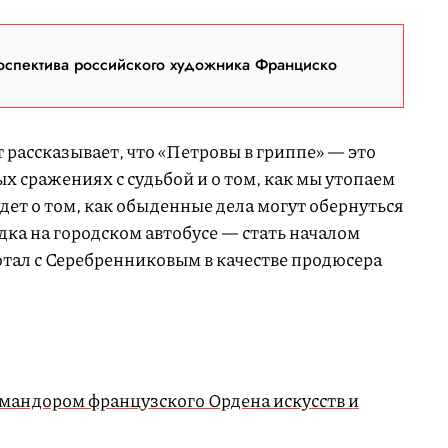
оспектива российского художника Франциско
рассказывает, что «Петровы в гриппе» — это
 сражениях с судьбой и о том, как мы утопаем
удет о том, как обыденные дела могут обернуться
ка на городском автобусе — стать началом
тал с Серебренниковым в качестве продюсера
мандором французского Ордена искусств и