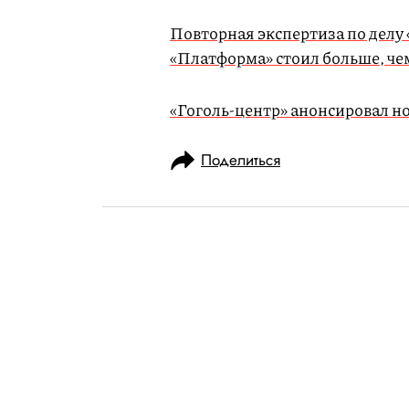
Повторная экспертиза по делу 
«Платформа» стоил больше, чем
«Гоголь-центр» анонсировал н
Поделиться
НОВОСТИ
КУЛЬТУРА И РАЗВЛЕЧЕНИЯ
28.10.2019, 19:13
Игра в честь а
кошек: найдит