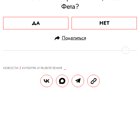
Фета?
ДА
НЕТ
Поделиться
НОВОСТИ
КУЛЬТУРА И РАЗВЛЕЧЕНИЯ
29.06.2023, 09:04
Мадонна попала в больницу с
серьезной бактериальной
инфекцией. Ее тур по случаю 40-
летия карьеры пришлось
отложить
По данным СМИ, певицу на одну ночь