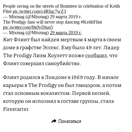
People raving on the streets of Braintree in celebration of Keith
Flint
pic.twitter.com/c4RIqc7wZ3
— Mixmag (@Mixmag) 29 марта 2019 г.
The Prodigy fans will never stop dancing #KeithFlint
pic.twitter.com/fik0yDlun5
— Mixmag (@Mixmag)
29 марта 2019 г.
Кит Флинт был найден мертвым 4 марта в своем
доме в графстве Эссекс. Ему было 49 лет. Лидер
The Prodigy Лиэм Хоулетт позже
сообщил
, что
Флинт совершил самоубийство.
Флинт родился в Лондоне в 1969 году. В начале
карьеры в The Prodigy он был танцором, а потом
стал основным вокалистом. Первой песней,
которую он исполнил в составе группы, стала
Firestarter.
Поделиться