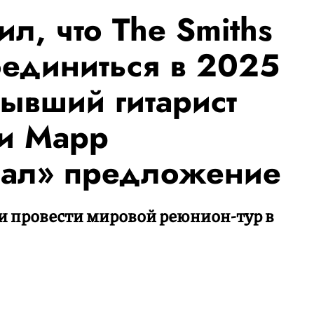
л, что The Smiths
оединиться в 2025
бывший гитарист
и Марр
вал» предложение
и провести мировой реюнион-тур в