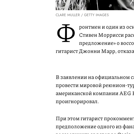
CLARE MULLER / GETTY IMAGES
Ф
ронтмен и один из ос
Стивен Моррисси расс
предложение» о воссо
гитарист Джонни Марр, отказа
В заявлении на официальном 
провести мировой реюнион-тур 
американской компании AEG E
проигнорировал.
При этом гитарист прокоммент
предположение одного из фана