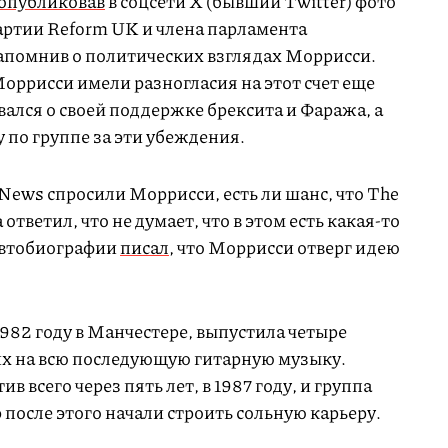
опубликовав
в соцсети X (бывший Twitter) фото
ртии Reform UK и члена парламента
апомнив о политических взглядах Моррисси.
Моррисси имели разногласия на этот счет еще
вался о своей поддержке брексита и Фаража, а
 по группе за эти убеждения.
News спросили Моррисси, есть ли шанс, что The
ответил, что не думает, что в этом есть какая-то
автобиографии
писал
, что Моррисси отверг идею
1982 году в Манчестере, выпустила четыре
х на всю последующую гитарную музыку.
всего через пять лет, в 1987 году, и группа
 после этого начали строить сольную карьеру.