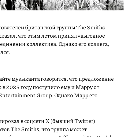
нователей британской группы The Smiths
казал, что этим летом принял «выгодное
единении коллектива. Однако его коллега,
лся.
сайте музыканта
говорится
, что предложение
в 2025 году поступило ему и Марру от
ntertainment Group. Однако Марр его
ировал в соцсети X (бывший Twitter)
тов The Smiths, что группа может