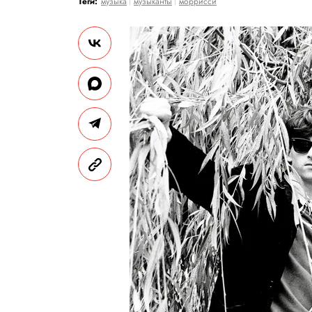
Теги:
музыка
музыканты
моррисси