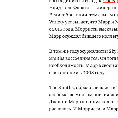
воссоединиться вслед за
Oasis
,
Найджела Фаража — лидера па
Великобритании, тем самым н
Variety
указывает
, что Марр и 
с 2016 года. Моррисси высказы
Марр осуждал бывшего коллегу
В том же году журналисты Sky 
Smiths воссоединятся. Он тогда 
необходимость. Марр в своей 
о реюнионе и в 2008 году.
The Smiths, образовавшаяся в 
альбома, во многом повлиявши
Джонни Марр покинул коллектив 
распалась. И Моррисси, и Марр