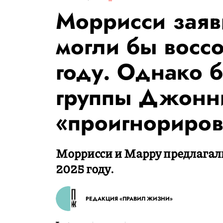
Моррисси заяви
могли бы восс
году. Однако 
группы Джонн
«проигнориро
Моррисси и Марру предлагал
2025 году.
РЕДАКЦИЯ «ПРАВИЛ ЖИЗНИ»