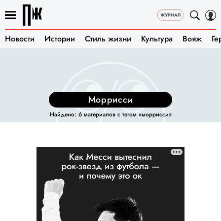
Новости
Истории
Стиль жизни
Культура
Вояж
Ге
моррисси
Найдено: 6 материалов с тегом «моррисси»