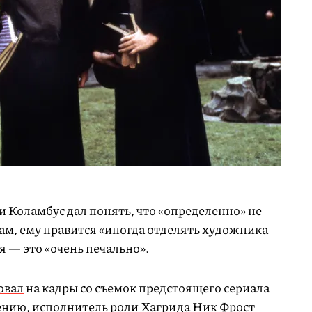
и Коламбус дал понять, что «определенно» не
овам, ему нравится «иногда отделять художника
ия — это «очень печально».
овал
на кадры со съемок предстоящего сериала
нению, исполнитель роли Хагрида Ник Фрост