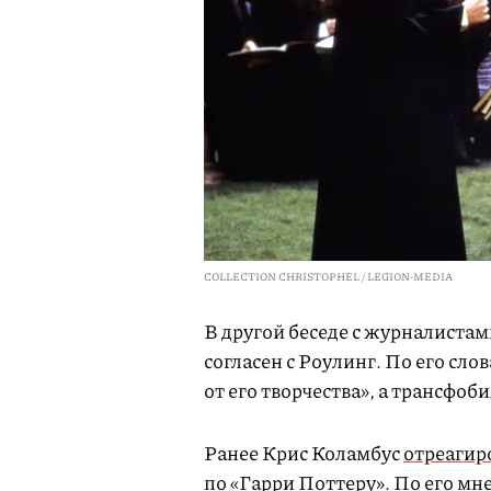
COLLECTION CHRISTOPHEL / LEGION-MEDIA
В другой беседе с журналистам
согласен с Роулинг. По его сл
от его творчества», а трансфоб
Ранее Крис Коламбус
отреагир
по «Гарри Поттеру». По его м