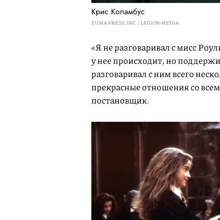
Крис Коламбус
ZUMA PRESS, INC. / LEGION-MEDIA
«Я не разговаривал с мисс Роул
у нее происходит, но поддерж
разговаривал с ним всего неск
прекрасные отношения со всеми
постановщик.