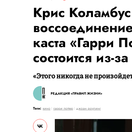
Крис Коламбус 
воссоединение
каста «Гарри П
состоится из-з
«Этого никогда не произойдет
РЕДАКЦИЯ «ПРАВИЛ ЖИЗНИ»
Теги:
кино
гарри поттер
джоан роулинг