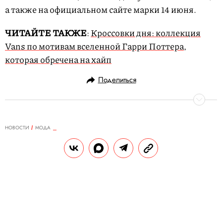
а также на официальном сайте марки 14 июня.
ЧИТАЙТЕ ТАКЖЕ
:
Кроссовки дня: коллекция
Vans по мотивам вселенной Гарри Поттера,
которая обречена на хайп
Поделиться
НОВОСТИ
МОДА
06.06.2019, 13:28
Прямая трансляция мужского
показа Prada весна–лето 2020
(начало в 14:30 по Москве)
Prada показывают мужскую коллекцию
следующего весенне-летнего сезона в