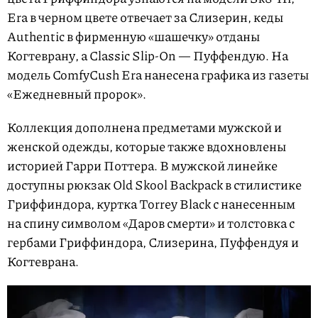
Era в черном цвете отвечает за Слизерин, кеды
Authentic в фирменную «шашечку» отданы
Когтеврану, а Classic Slip-On — Пуффендую. На
модель ComfyCush Era нанесена графика из газеты
«Ежедневный пророк».
Коллекция дополнена предметами мужской и
женской одежды, которые также вдохновлены
историей Гарри Поттера. В мужской линейке
доступны рюкзак Old Skool Backpack в стилистике
Гриффиндора, куртка Torrey Black с нанесенным
на спину символом «Даров смерти» и толстовка с
гербами Гриффиндора, Слизерина, Пуффендуя и
Когтеврана.