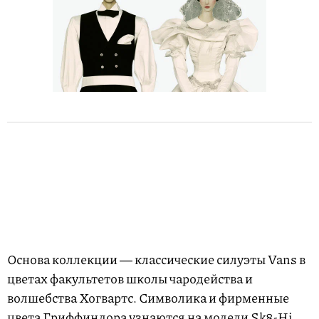
Основа коллекции ― классические силуэты Vans в
цветах факультетов школы чародейства и
волшебства Хогвартс. Символика и фирменные
цвета Гриффиндора узнаются на модели Sk8-Hi,