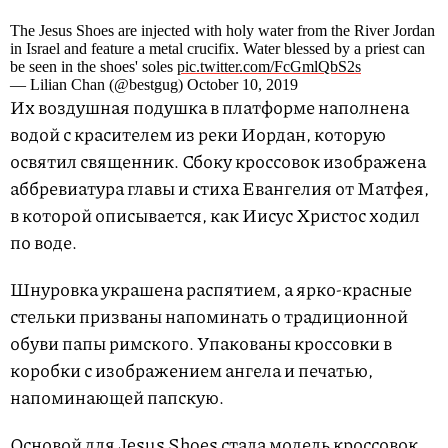
The Jesus Shoes are injected with holy water from the River Jordan
in Israel and feature a metal crucifix. Water blessed by a priest can
be seen in the shoes' soles
pic.twitter.com/FcGmlQbS2s
— Lilian Chan (@bestgug) October 10, 2019
Их воздушная подушка в платформе наполнена
водой с красителем из реки Иордан, которую
освятил священник. Сбоку кроссовок изображена
аббревиатура главы и стиха Евангелия от Матфея,
в которой описывается, как Иисус Христос ходил
по воде.
Шнуровка украшена распятием, а ярко-красные
стельки призваны напоминать о традиционной
обуви папы римского. Упакованы кроссовки в
коробки с изображением ангела и печатью,
напоминающей папскую.
Основой для Jesus Shoes стала модель кроссовок