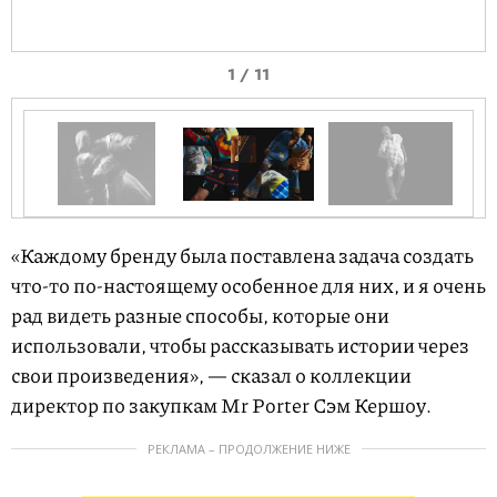
I
1 / 11
t
e
m
1
o
I
f
t
«Каждому бренду была поставлена задача создать
1
e
что-то по-настоящему особенное для них, и я очень
1
m
рад видеть разные способы, которые они
1
использовали, чтобы рассказывать истории через
o
свои произведения», — сказал о коллекции
f
директор по закупкам Mr Porter Сэм Кершоу.
1
РЕКЛАМА – ПРОДОЛЖЕНИЕ НИЖЕ
1