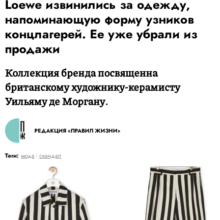
Loewe извинились за одежду,
напоминающую форму узников
концлагерей. Ее уже убрали из
продажи
Коллекция бренда посвященна
британскому художнику-керамисту
Уильяму де Моргану.
РЕДАКЦИЯ «ПРАВИЛ ЖИЗНИ»
Теги:
мода
скандал