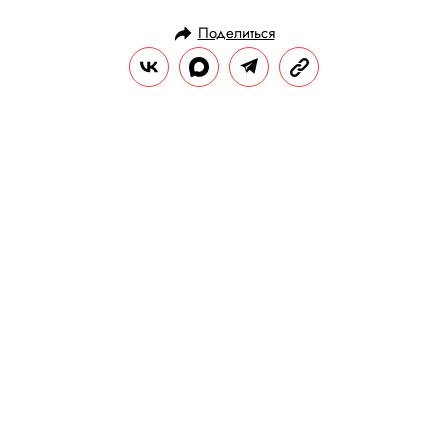
Поделиться
НОВОСТИ
МОДА
24.12.2023, 14:20
Канье Уэст опубликовал в своих
соцсетях фото актера, который
сыграл Ералаша в «Слове
пацана»
Рэпер репостнул снимок Гоши
Рубчинского.
РЕДАКЦИЯ «ПРАВИЛ ЖИЗНИ»