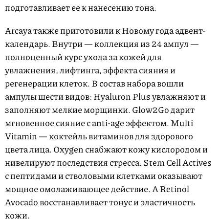
подготавливает ее к нанесению тона.
Arcaya также приготовили к Новому года адвент-
календарь. Внутри — коллекция из 24 ампул —
полноценный курс ухода за кожей для
увлажнения, лифтинга, эффекта сияния и
регенерации клеток. В состав набора вошли
ампулы шести видов: Hyaluron Plus увлажняют и
заполняют мелкие морщинки. Glow2Go дарит
мгновенное сияние с anti-age эффектом. Multi
Vitamin — коктейль витаминов для здорового
цвета лица. Oxygen снабжают кожу кислородом и
нивелируют последствия стресса. Stem Cell Actives
с пептидами и стволовыми клетками оказывают
мощное омолаживающее действие. А Retinol
Avocado восстанавливает тонус и эластичность
кожи.