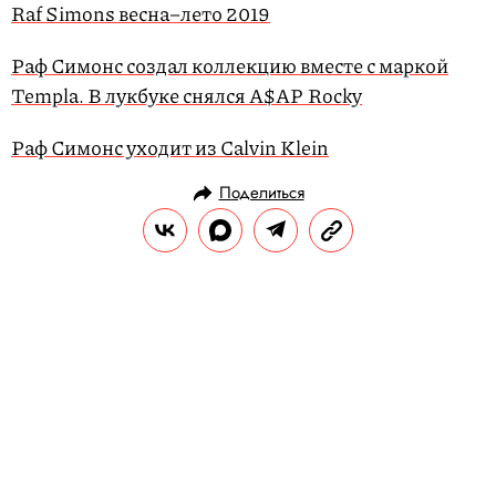
Raf Simons весна–лето 2019
Раф Симонс создал коллекцию вместе с маркой
Templa. В лукбуке снялся A$AP Rocky
Раф Симонс уходит из Calvin Klein
Поделиться
НОВОСТИ
МОДА
28.08.2019, 10:50
Концерн LVMH, который владеет
Louis Vuitton и Dior, учредит
премию имени Карла
Лагерфельда