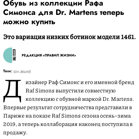
Обувь из коллекции Рафа
Симонса для Dr. Martens теперь
можно купить
Это вариация низких ботинок модели 1461.
РЕДАКЦИЯ «ПРАВИЛ ЖИЗНИ»
Д
Теги:
ход вещей
изайнер Раф Симонс и его именной бренд
Raf Simons выпустили совместную
коллекцию с обувной маркой Dr. Martens.
Впервые результат сотрудничества представили в
Париже на показе Raf Simons сезона осень–зима
2019, а теперь коллаборация наконец поступила в
продажу.