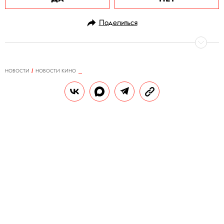
Поделиться
НОВОСТИ
НОВОСТИ КИНО
31.12.2023, 14:52
Райан Рейнолдс поделился фото
со съемок «Дэдпула-3»
«Спасибо 2023 году», — сказал актер.
РЕДАКЦИЯ «ПРАВИЛ ЖИЗНИ»
Теги:
кино
актеры
фото
дэдпул