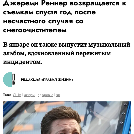
Джереми Реннер возвращается к
съемкам спустя год после
несчастного случая со
снегоочистителем
В январе он также выпустит музыкальный
альбом, вдохновленный пережитым
инцидентом.
РЕДАКЦИЯ «ПРАВИЛ ЖИЗНИ»
Теги:
США
актеры
здоровье
чп