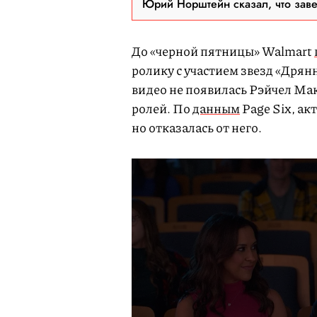
Юрий Норштейн сказал, что зав
До «черной пятницы» Walmart
ролику с участием звезд «Дрян
видео не появилась Рэйчел Мак
ролей. По
данным
Page Six, ак
но отказалась от него.