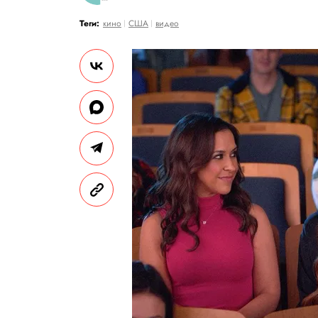
Теги:
кино
США
видео