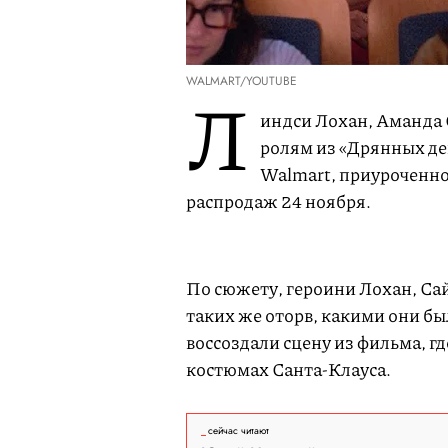
WALMART/YOUTUBE
Л
индси Лохан, Аманда 
ролям из «Дрянных де
Walmart, приуроченно
распродаж 24 ноября.
По сюжету, героини Лохан, Са
таких же оторв, какими они бы
воссоздали сцену из фильма, гд
костюмах Санта-Клауса.
сейчас читают