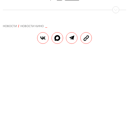
НОВОСТИ
НОВОСТИ КИНО
03.09.2024, 11:37
The Times: задержка с выходом
новых фильмов про Джеймса
Бонда связана с масштабными
планами на франшизу
Спустя 3 года после выхода последнего на
данный момент фильма авторы франшизы
не нашли нового исполнителя главной
роли и режиссера, а также не разработали
сценарий.