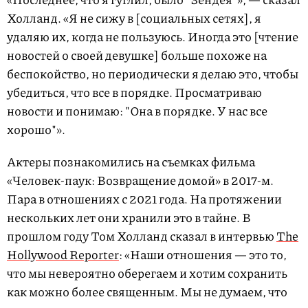
Холланд. «Я не сижу в [социальных сетях], я
удаляю их, когда не пользуюсь. Иногда это [чтение
новостей о своей девушке] больше похоже на
беспокойство, но периодически я делаю это, чтобы
убедиться, что все в порядке. Просматриваю
новости и понимаю: "Она в порядке. У нас все
хорошо"».
Актеры познакомились на съемках фильма
«Человек-паук: Возвращение домой» в 2017-м.
Пара в отношениях с 2021 года. На протяжении
нескольких лет они хранили это в тайне. В
прошлом году Том Холланд сказал в интервью
The
Hollywood Reporter
: «Наши отношения — это то,
что мы невероятно оберегаем и хотим сохранить
как можно более священным. Мы не думаем, что