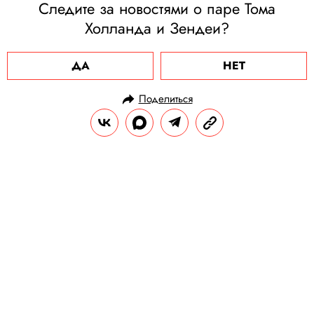
Следите за новостями о паре Тома
Холланда и Зендеи?
ДА
НЕТ
Поделиться
НОВОСТИ
НОВОСТИ КИНО
03.11.2024, 16:53
Милла Йовович сыграет в
последней части «Живых
мертвецов» Ромеро
Звезде «Обители зла» вновь предстоит
бороться с зомби.