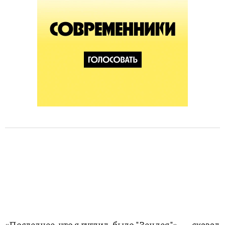
«Последнее, что я гуглил, было "Зендея"», — сказал